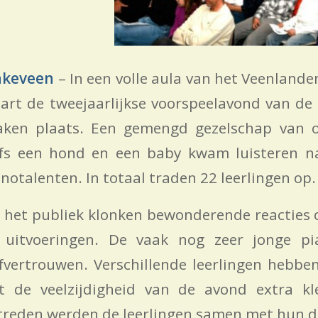
nkeveen
– In een volle aula van het Veenlan
art de tweejaarlijkse voorspeelavond van de
aken plaats. Een gemengd gezelschap van o
lfs een hond en een baby kwam luisteren n
notalenten. In totaal traden 22 leerlingen op.
t het publiek klonken bewonderende reacties 
 uitvoeringen. De vaak nog zeer jonge pi
lfvertrouwen. Verschillende leerlingen hebbe
t de veelzijdigheid van de avond extra kl
treden werden de leerlingen samen met hun d