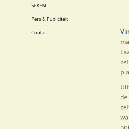
SEKEM
Pers & Publiciteit
Vi
Contact
ma
La
ze
pia
Ui
de
ze
wa
op