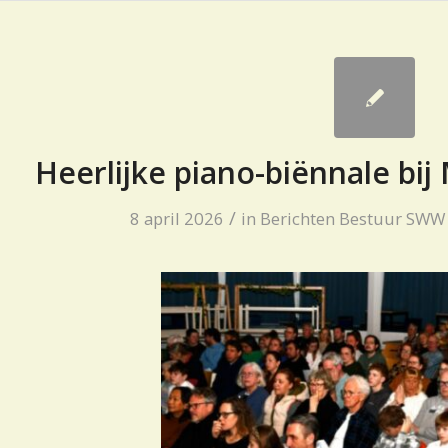
Heerlijke piano-biënnale bij
/
8 april 2026
in
Berichten Bestuur SWW