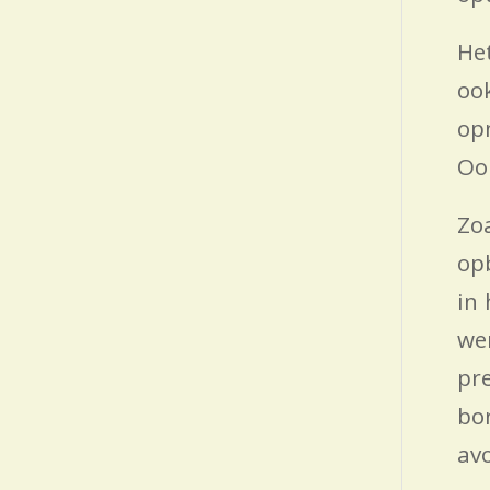
He
oo
op
Oo
Zo
op
in
we
pr
bo
av