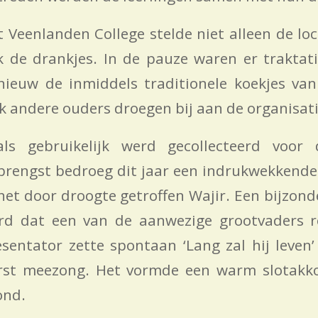
t Veenlanden College stelde niet alleen de lo
k de drankjes. In de pauze waren er traktati
nieuw de inmiddels traditionele koekjes va
k andere ouders droegen bij aan de organisati
als gebruikelijk werd gecollecteerd voor 
brengst bedroeg dit jaar een indrukwekkende
 het door droogte getroffen Wajir. Een bijzo
rd dat een van de aanwezige grootvaders r
esentator zette spontaan ‘Lang zal hij leven’
rst meezong. Het vormde een warm slotakko
ond.